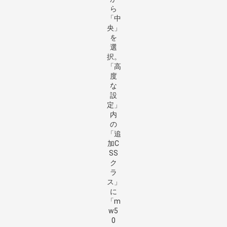
ら
「中
央」
を
選
択。
「高
度
な
設
定」
内
の
「追
加C
SS
ク
ラ
ス」
に
「m
w5
0