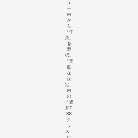
ュ
ー
内
か
ら
「中
央」
を
選
択。
「高
度
な
設
定」
内
の
「追
加C
SS
ク
ラ
ス」
に