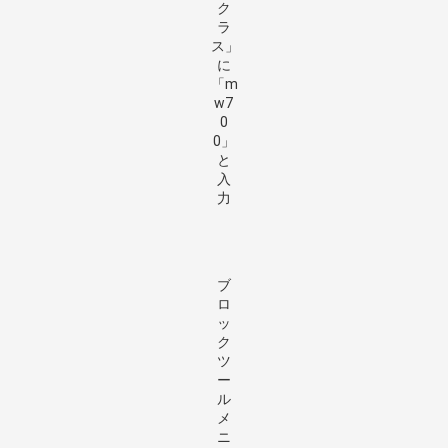
ク
ラ
ス」
に
「m
w7
0
0」
と
入
力
ブ
ロ
ッ
ク
ツ
ー
ル
メ
ニ