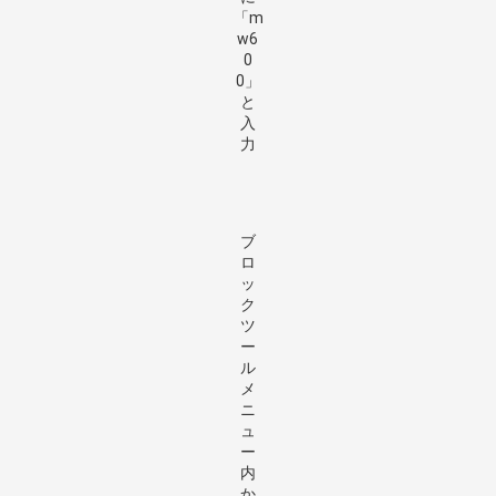
「m
w6
0
0」
と
入
力
ブ
ロ
ッ
ク
ツ
ー
ル
メ
ニ
ュ
ー
内
か