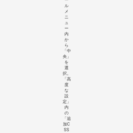
ル
メ
ニ
ュ
ー
内
か
ら
「中
央」
を
選
択。
「高
度
な
設
定」
内
の
「追
加C
SS