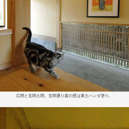
広間と玄関土間。玄関通り庭の壁は黄土ハンダ塗り。