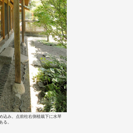
め込み。点前柱右側植栽下に水琴
ある。