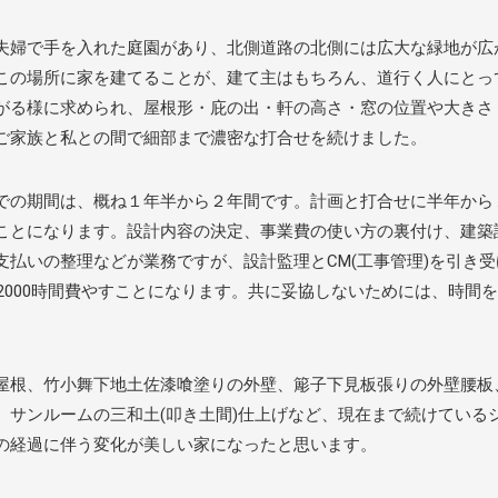
夫婦で手を入れた庭園があり、北側道路の北側には広大な緑地が広
この場所に家を建てることが、建て主はもちろん、道行く人にとっ
がる様に求められ、屋根形・庇の出・軒の高さ・窓の位置や大きさ
ご家族と私との間で細部まで濃密な打合せを続けました。
での期間は、概ね１年半から２年間です。計画と打合せに半年から
ことになります。設計内容の決定、事業費の使い方の裏付け、建築
支払いの整理などが業務ですが、設計監理とCM(工事管理)を引き
ら2000時間費やすことになります。共に妥協しないためには、時間
屋根、竹小舞下地土佐漆喰塗りの外壁、簓子下見板張りの外壁腰板
、サンルームの三和土(叩き土間)仕上げなど、現在まで続けている
の経過に伴う変化が美しい家になったと思います。