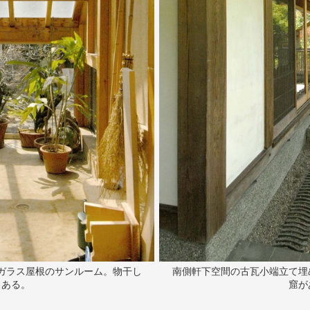
ガラス屋根のサンルーム。物干し
南側軒下空間の古瓦小端立て埋
もある。
窟が