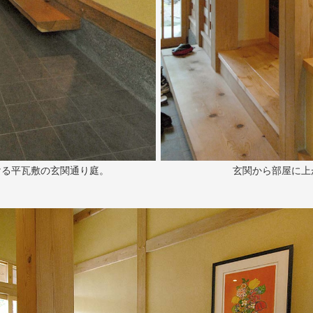
ける平瓦敷の玄関通り庭。
玄関から部屋に上